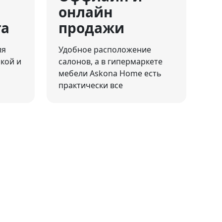
онлайн
та
продажи
ля
Удобное расположение
ской и
салонов, а в гипермаркете
мебели Askona Home есть
практически все