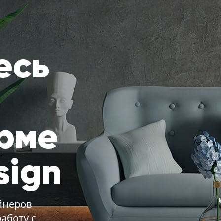
есь
рме
sign
айнеров
аботу с