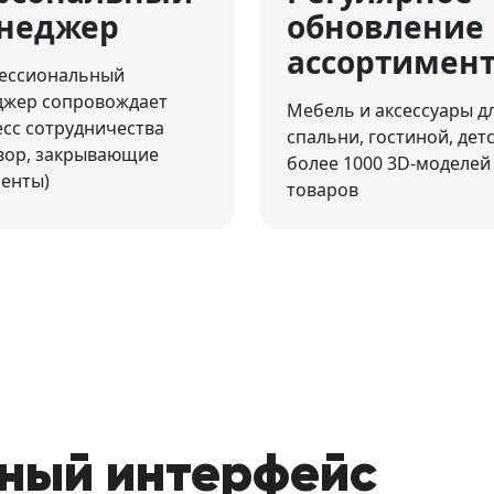
неджер
обновление
ассортимен
ессиональный
джер сопровождает
Мебель и аксессуары д
сс сотрудничества
спальни, гостиной, дет
вор, закрывающие
более 1000 3D-моделей
енты)
товаров
тный интерфейс